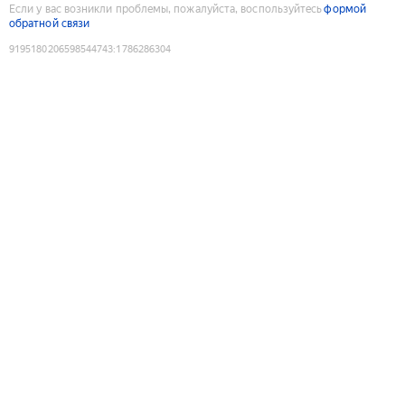
Если у вас возникли проблемы, пожалуйста, воспользуйтесь
формой
обратной связи
9195180206598544743
:
1786286304