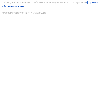
Если у вас возникли проблемы, пожалуйста, воспользуйтесь
формой
обратной связи
9189619834831381476
:
1786203448