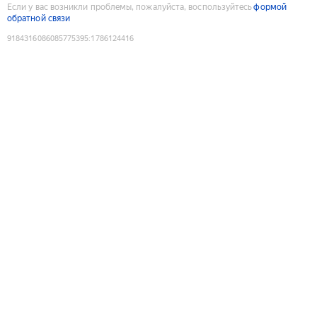
Если у вас возникли проблемы, пожалуйста, воспользуйтесь
формой
обратной связи
9184316086085775395
:
1786124416