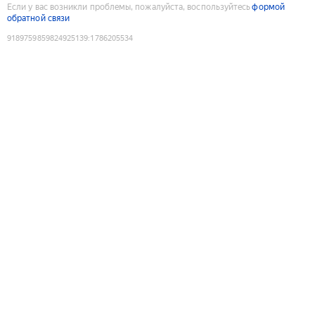
Если у вас возникли проблемы, пожалуйста, воспользуйтесь
формой
обратной связи
9189759859824925139
:
1786205534