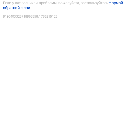
Если у вас возникли проблемы, пожалуйста, воспользуйтесь
формой
обратной связи
9190403325718968558
:
1786215123