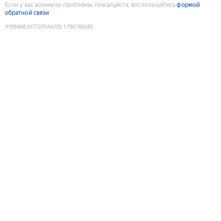
Если у вас возникли проблемы, пожалуйста, воспользуйтесь
формой
обратной связи
9188488207720544205
:
1786186585