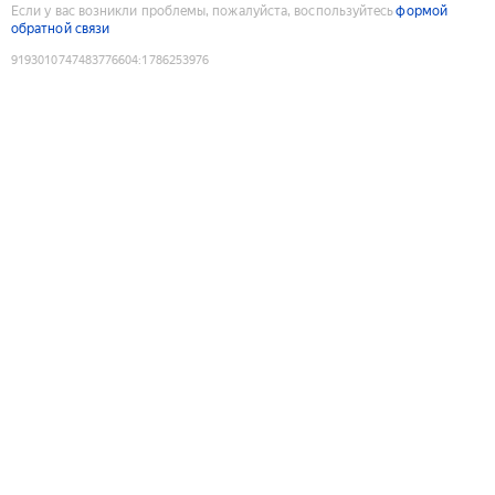
Если у вас возникли проблемы, пожалуйста, воспользуйтесь
формой
обратной связи
9193010747483776604
:
1786253976