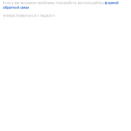
Если у вас возникли проблемы, пожалуйста, воспользуйтесь
формой
обратной связи
9194925703884103125
:
1786282511