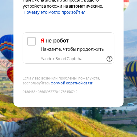
Нам очень жаль, но запросы с вашего
устройства похожи на автоматические.
Почему это могло произойти?
Я не робот
Нажмите, чтобы продолжить
Yandex SmartCaptcha
Если у вас возникли проблемы, пожалуйста,
воспользуйтесь
формой обратной связи
9186485493663987770
:
1786156742