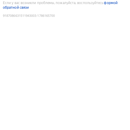
Если у вас возникли проблемы, пожалуйста, воспользуйтесь
формой
обратной связи
9187086631511943003
:
1786165700