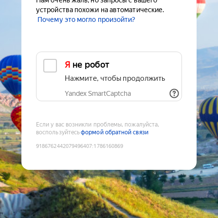
Нам очень жаль, но запросы с вашего
устройства похожи на автоматические.
Почему это могло произойти?
Я не робот
Нажмите, чтобы продолжить
Yandex SmartCaptcha
Если у вас возникли проблемы, пожалуйста,
воспользуйтесь
формой обратной связи
9186762442079496407
:
1786160869