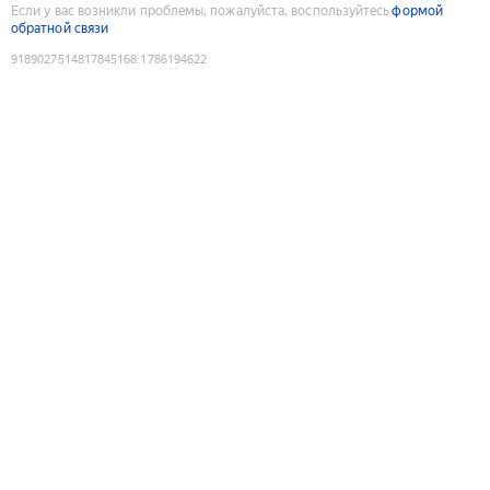
Если у вас возникли проблемы, пожалуйста, воспользуйтесь
формой
обратной связи
9189027514817845168
:
1786194622