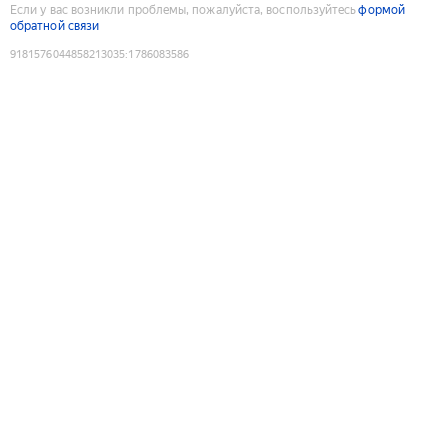
Если у вас возникли проблемы, пожалуйста, воспользуйтесь
формой
обратной связи
9181576044858213035
:
1786083586