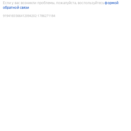
Если у вас возникли проблемы, пожалуйста, воспользуйтесь
формой
обратной связи
9194165566412094202
:
1786271184