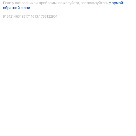
Если у вас возникли проблемы, пожалуйста, воспользуйтесь
формой
обратной связи
9184214634931711613
:
1786122904