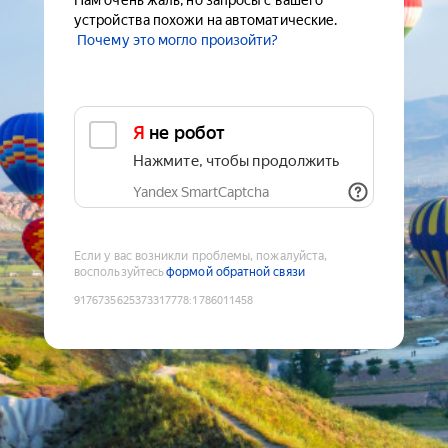
Нам очень жаль, но запросы с вашего
устройства похожи на автоматические.
Почему это могло произойти?
Я не робот
Нажмите, чтобы продолжить
Yandex SmartCaptcha
Если у вас возникли проблемы, пожалуйста,
воспользуйтесь
формой обратной связи
9176735625373317778
:
1786011458