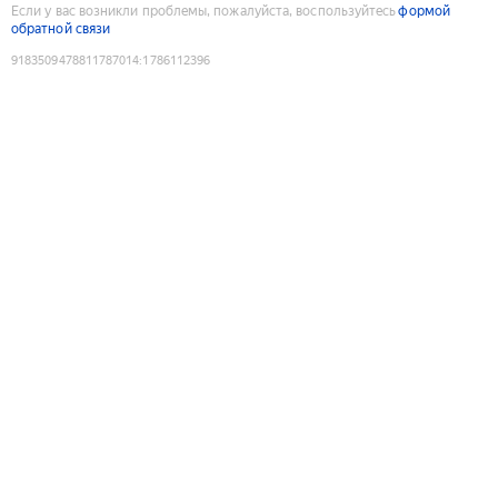
Если у вас возникли проблемы, пожалуйста, воспользуйтесь
формой
обратной связи
9183509478811787014
:
1786112396