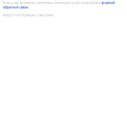
Если у вас возникли проблемы, пожалуйста, воспользуйтесь
формой
обратной связи
9185217147742349240
:
1786137843