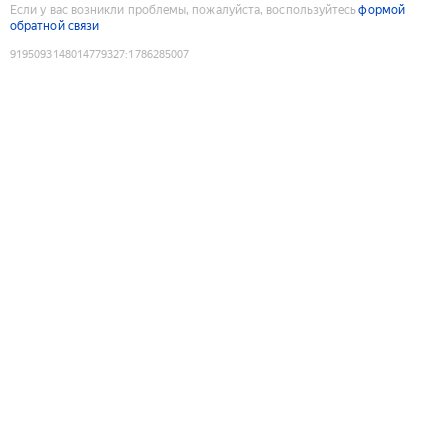
Если у вас возникли проблемы, пожалуйста, воспользуйтесь
формой
обратной связи
9195093148014779327
:
1786285007