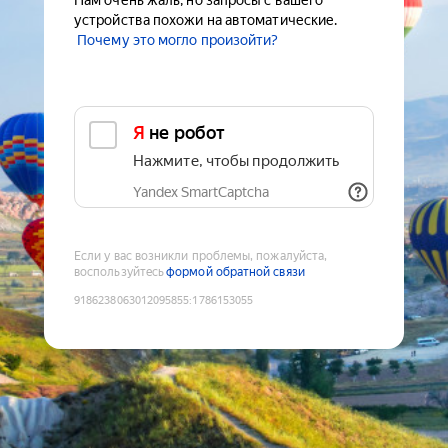
Нам очень жаль, но запросы с вашего
устройства похожи на автоматические.
Почему это могло произойти?
Я не робот
Нажмите, чтобы продолжить
Yandex SmartCaptcha
Если у вас возникли проблемы, пожалуйста,
воспользуйтесь
формой обратной связи
9186238063012095855
:
1786153055