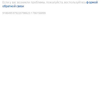
Если у вас возникли проблемы, пожалуйста, воспользуйтесь
формой
обратной связи
9186495979220798623
:
1786156899