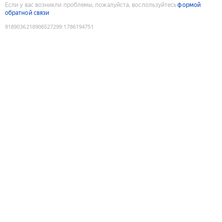
Если у вас возникли проблемы, пожалуйста, воспользуйтесь
формой
обратной связи
9189036218906527299
:
1786194751