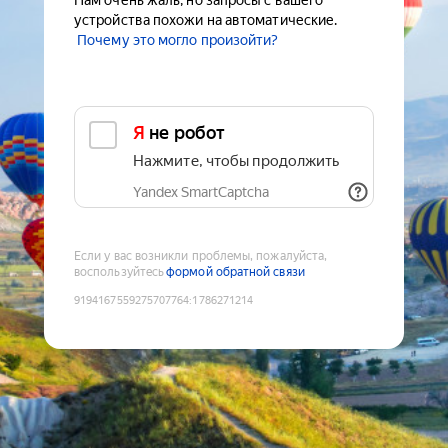
Нам очень жаль, но запросы с вашего
устройства похожи на автоматические.
Почему это могло произойти?
Я не робот
Нажмите, чтобы продолжить
Yandex SmartCaptcha
Если у вас возникли проблемы, пожалуйста,
воспользуйтесь
формой обратной связи
9194167559275707764
:
1786271214