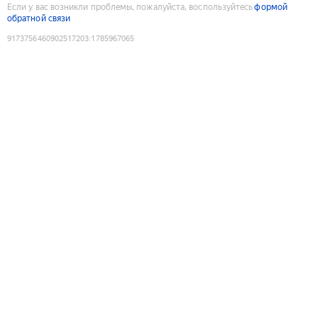
Если у вас возникли проблемы, пожалуйста, воспользуйтесь
формой
обратной связи
9173756460902517203
:
1785967065