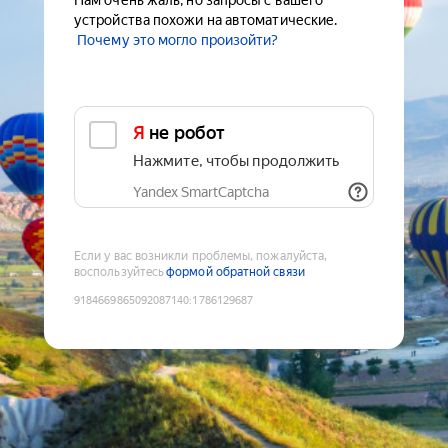
Нам очень жаль, но запросы с вашего
устройства похожи на автоматические.
Почему это могло произойти?
Я не робот
Нажмите, чтобы продолжить
Yandex SmartCaptcha
Если у вас возникли проблемы, пожалуйста,
воспользуйтесь
формой обратной связи
9184669865092087140
:
1786129687