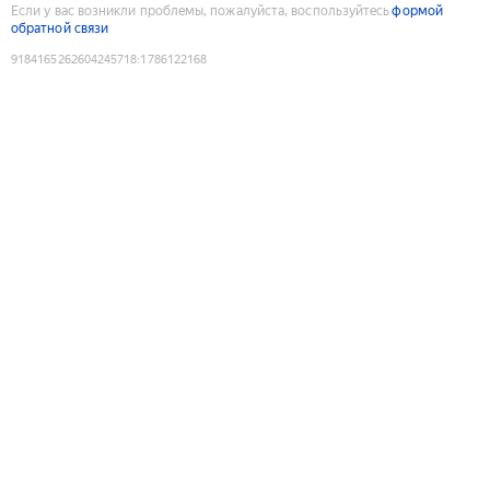
Если у вас возникли проблемы, пожалуйста, воспользуйтесь
формой
обратной связи
9184165262604245718
:
1786122168