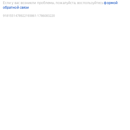
Если у вас возникли проблемы, пожалуйста, воспользуйтесь
формой
обратной связи
9181551478922193861
:
1786083220