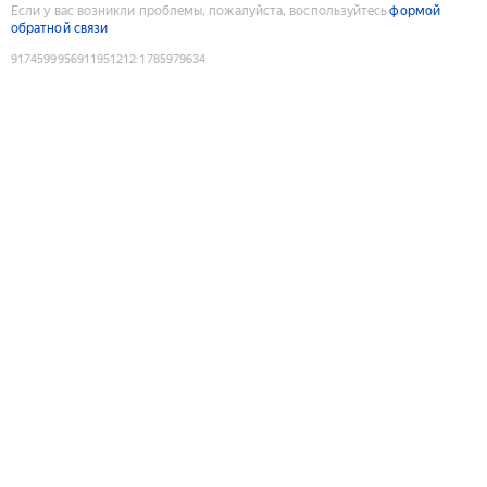
Если у вас возникли проблемы, пожалуйста, воспользуйтесь
формой
обратной связи
9174599956911951212
:
1785979634