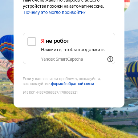
Нам очень жаль, но запросы с вашего
устройства похожи на автоматические.
Почему это могло произойти?
Я не робот
Нажмите, чтобы продолжить
Yandex SmartCaptcha
Если у вас возникли проблемы, пожалуйста,
воспользуйтесь
формой обратной связи
9181531448870568327
:
1786082921