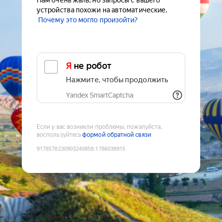
Нам очень жаль, но запросы с вашего
устройства похожи на автоматические.
Почему это могло произойти?
Я не робот
Нажмите, чтобы продолжить
Yandex SmartCaptcha
Если у вас возникли проблемы, пожалуйста,
воспользуйтесь
формой обратной связи
9178578230903240858
:
1786038915