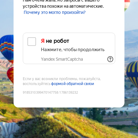
Нам очень жаль, но запросы с вашего
устройства похожи на автоматические.
Почему это могло произойти?
Я не робот
Нажмите, чтобы продолжить
Yandex SmartCaptcha
Если у вас возникли проблемы, пожалуйста,
воспользуйтесь
формой обратной связи
9185310399470147758
:
1786139232