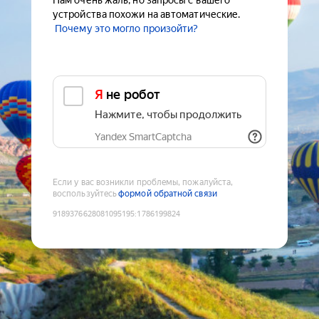
Нам очень жаль, но запросы с вашего
устройства похожи на автоматические.
Почему это могло произойти?
Я не робот
Нажмите, чтобы продолжить
Yandex SmartCaptcha
Если у вас возникли проблемы, пожалуйста,
воспользуйтесь
формой обратной связи
9189376628081095195
:
1786199824