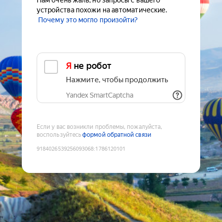
Нам очень жаль, но запросы с вашего
устройства похожи на автоматические.
Почему это могло произойти?
Я не робот
Нажмите, чтобы продолжить
Yandex SmartCaptcha
Если у вас возникли проблемы, пожалуйста,
воспользуйтесь
формой обратной связи
9184026539256093068
:
1786120101