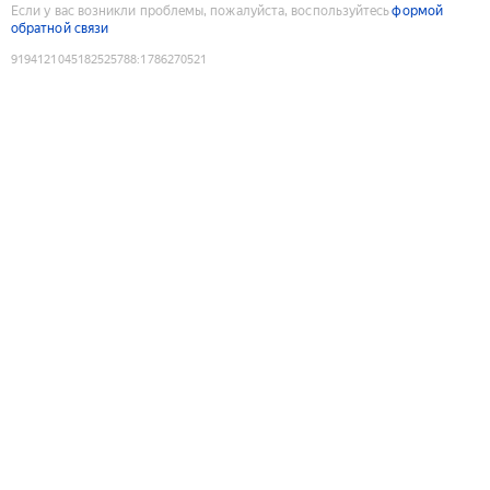
Если у вас возникли проблемы, пожалуйста, воспользуйтесь
формой
обратной связи
9194121045182525788
:
1786270521