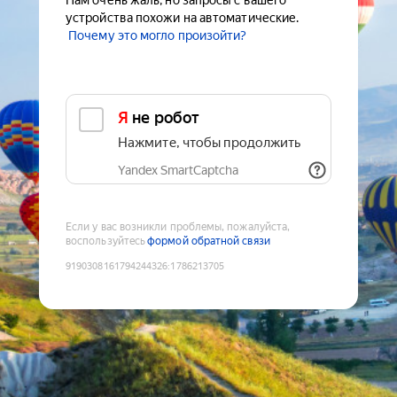
Нам очень жаль, но запросы с вашего
устройства похожи на автоматические.
Почему это могло произойти?
Я не робот
Нажмите, чтобы продолжить
Yandex SmartCaptcha
Если у вас возникли проблемы, пожалуйста,
воспользуйтесь
формой обратной связи
9190308161794244326
:
1786213705