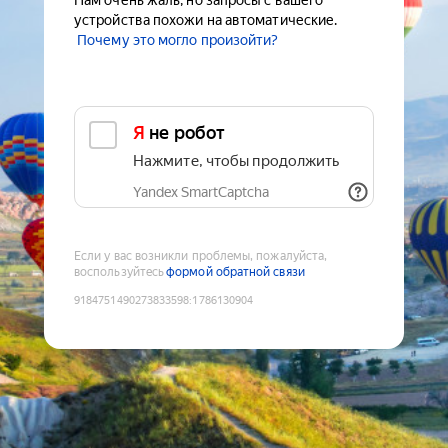
Нам очень жаль, но запросы с вашего
устройства похожи на автоматические.
Почему это могло произойти?
Я не робот
Нажмите, чтобы продолжить
Yandex SmartCaptcha
Если у вас возникли проблемы, пожалуйста,
воспользуйтесь
формой обратной связи
9184751490273833598
:
1786130904