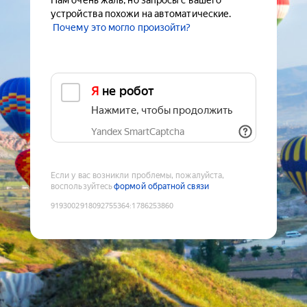
Нам очень жаль, но запросы с вашего
устройства похожи на автоматические.
Почему это могло произойти?
Я не робот
Нажмите, чтобы продолжить
Yandex SmartCaptcha
Если у вас возникли проблемы, пожалуйста,
воспользуйтесь
формой обратной связи
9193002918092755364
:
1786253860