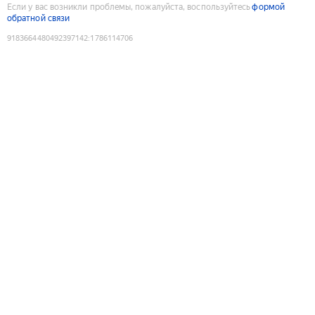
Если у вас возникли проблемы, пожалуйста, воспользуйтесь
формой
обратной связи
9183664480492397142
:
1786114706