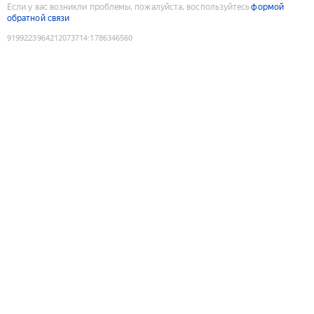
Если у вас возникли проблемы, пожалуйста, воспользуйтесь
формой
обратной связи
9199223964212073714
:
1786346560