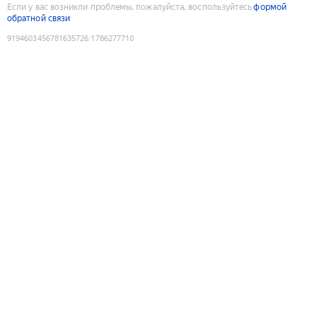
Если у вас возникли проблемы, пожалуйста, воспользуйтесь
формой
обратной связи
9194603456781635726
:
1786277710