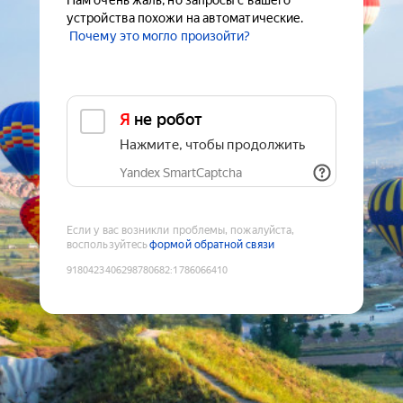
Нам очень жаль, но запросы с вашего
устройства похожи на автоматические.
Почему это могло произойти?
Я не робот
Нажмите, чтобы продолжить
Yandex SmartCaptcha
Если у вас возникли проблемы, пожалуйста,
воспользуйтесь
формой обратной связи
9180423406298780682
:
1786066410