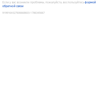
Если у вас возникли проблемы, пожалуйста, воспользуйтесь
формой
обратной связи
9199164027606668603
:
1786345667