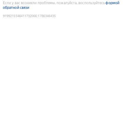
Если у вас возникли проблемы, пожалуйста, воспользуйтесь
формой
обратной связи
9199215546411732066
:
1786346435