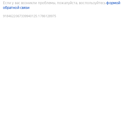
Если у вас возникли проблемы, пожалуйста, воспользуйтесь
формой
обратной связи
9184622067339940125
:
1786128975