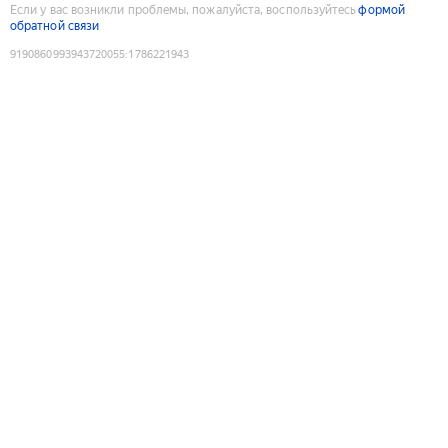
Если у вас возникли проблемы, пожалуйста, воспользуйтесь
формой
обратной связи
9190860993943720055
:
1786221943