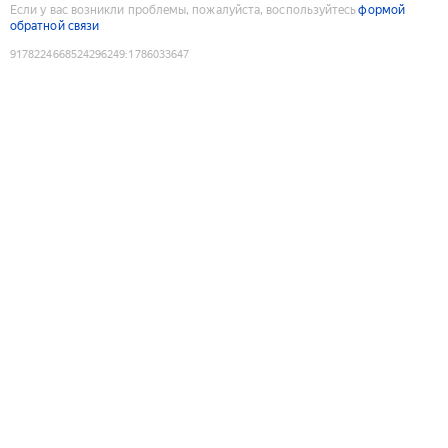
Если у вас возникли проблемы, пожалуйста, воспользуйтесь
формой
обратной связи
9178224668524296249
:
1786033647