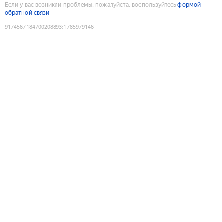
Если у вас возникли проблемы, пожалуйста, воспользуйтесь
формой
обратной связи
9174567184700208893
:
1785979146