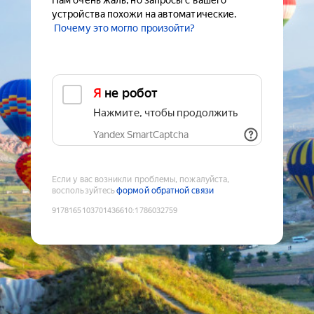
Нам очень жаль, но запросы с вашего
устройства похожи на автоматические.
Почему это могло произойти?
Я не робот
Нажмите, чтобы продолжить
Yandex SmartCaptcha
Если у вас возникли проблемы, пожалуйста,
воспользуйтесь
формой обратной связи
9178165103701436610
:
1786032759