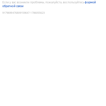
Если у вас возникли проблемы, пожалуйста, воспользуйтесь
формой
обратной связи
9179699476809159647
:
1786055623