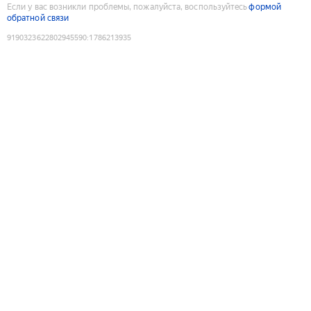
Если у вас возникли проблемы, пожалуйста, воспользуйтесь
формой
обратной связи
9190323622802945590
:
1786213935